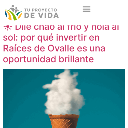
☀️ Dile chao al frío y hola al
sol: por qué invertir en
Raíces de Ovalle es una
oportunidad brillante