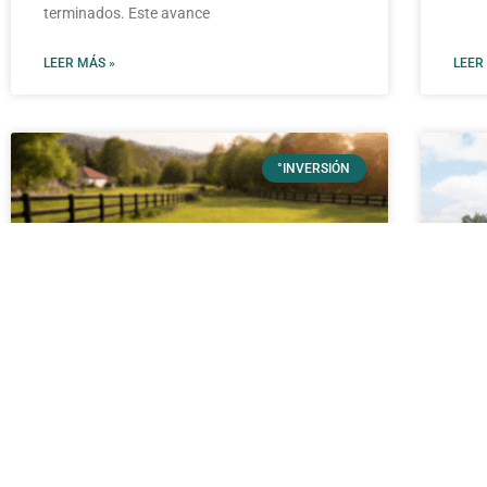
terminados. Este avance
LEER MÁS »
LEER
°INVERSIÓN
¿Qué cubre la reserva de una
Ent
parcela en Tu Proyecto de
Co