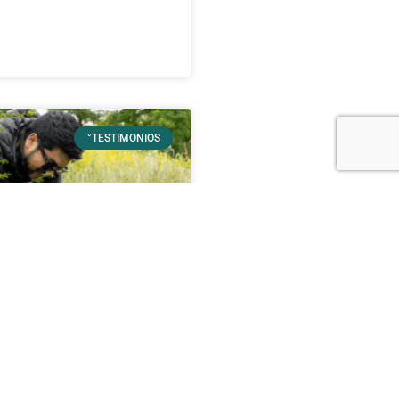
°TESTIMONIOS
íces de Purranque