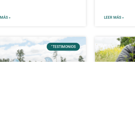
 MÁS »
LEER MÁS »
°TESTIMONIOS
rega de Raíces Los
Entrega Ra
ihues: cumpliendo sueños