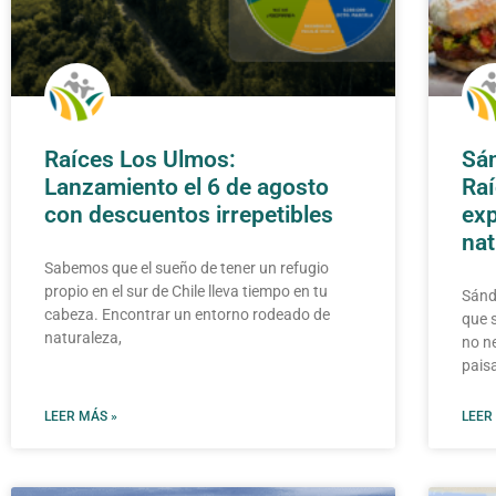
Raíces Los Ulmos:
Sán
Lanzamiento el 6 de agosto
Raí
con descuentos irrepetibles
exp
nat
Sabemos que el sueño de tener un refugio
propio en el sur de Chile lleva tiempo en tu
Sándw
cabeza. Encontrar un entorno rodeado de
que 
naturaleza,
no n
paisa
LEER MÁS »
LEER