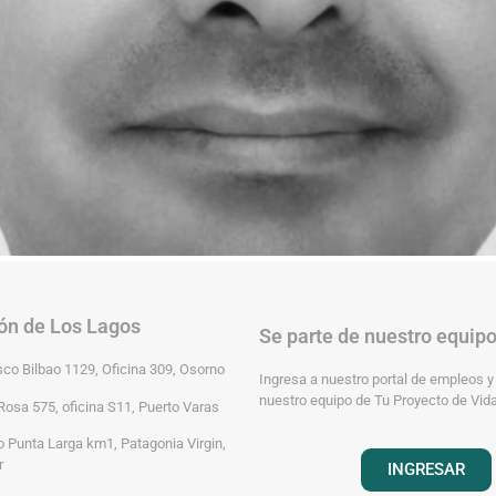
ón de Los Lagos
Se parte de nuestro equip
sco Bilbao 1129, Oficina 309, Osorno
Ingresa a nuestro portal de empleos y
nuestro equipo de Tu Proyecto de Vida
Rosa 575, oficina S11, Puerto Varas
 Punta Larga km1, Patagonia Virgin,
r
INGRESAR