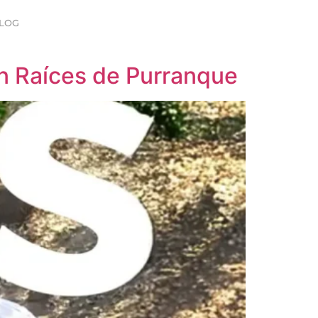
LOG
 en Raíces de Purranque