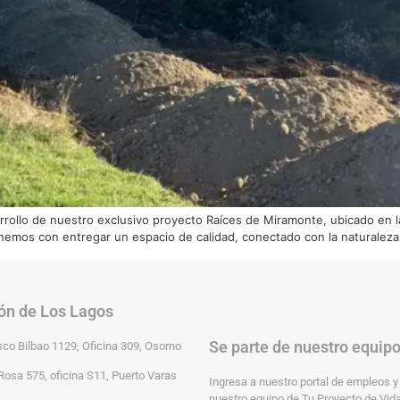
arrollo de nuestro exclusivo proyecto Raíces de Miramonte, ubicado en
emos con entregar un espacio de calidad, conectado con la naturaleza 
ón de Los Lagos
Se parte de nuestro equip
sco Bilbao 1129, Oficina 309, Osorno
Rosa 575, oficina S11, Puerto Varas
Ingresa a nuestro portal de empleos y
nuestro equipo de Tu Proyecto de Vida