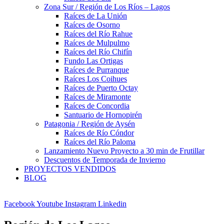
Zona Sur / Región de Los Ríos – Lagos
Raíces de La Unión
Raíces de Osorno
Raíces del Río Rahue
Raíces de Mulpulmo
Raíces del Río Chifín
Fundo Las Ortigas
Raíces de Purranque
Raíces Los Coihues
Raíces de Puerto Octay
Raíces de Miramonte
Raíces de Concordia
Santuario de Hornopirén
Patagonia / Región de Aysén
Raíces de Río Cóndor
Raíces del Río Paloma
Lanzamiento Nuevo Proyecto a 30 min de Frutillar
Descuentos de Temporada de Invierno
PROYECTOS VENDIDOS
BLOG
Facebook
Youtube
Instagram
Linkedin