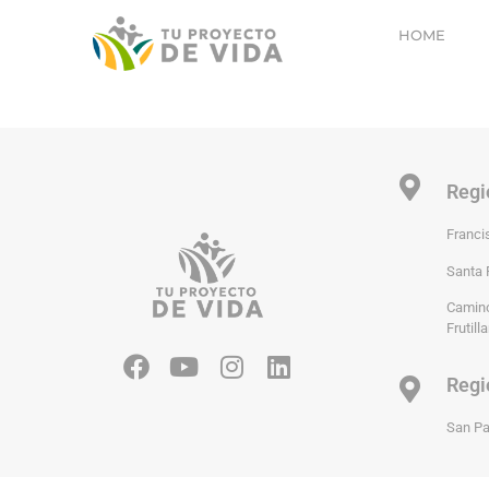
HOME
Regi
Franci
Santa 
Camino
Frutilla
Regi
San Pat