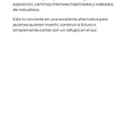
exposición, caminos interiores habilitados y rodeados
de naturaleza.
Esto lo convierte en una excelente alternativa para
quienes quieren invertir, construir a futuro o
simplemente contar con un refugio en el sur.
Entrega inmediata: ¡ven a ver
lo que ya está ocurriendo!
A diferencia de otros proyectos que aún están en
etapas iniciales,
en Raíces de San Javier ya puedes
ver cómo avanza todo sobre el terreno
. Hay
caminos listos, lotes entregados y personas que ya
comenzaron a construir su próximo capítulo de vida.
Esto no solo te da tranquilidad, sino que
acelera tu
proceso de decisión
: puedes visitar, elegir tu parcela
y avanzar con seguridad.
Precios accesibles y
condiciones únicas
Hoy puedes acceder a
parcelas desde $13.990.000
,