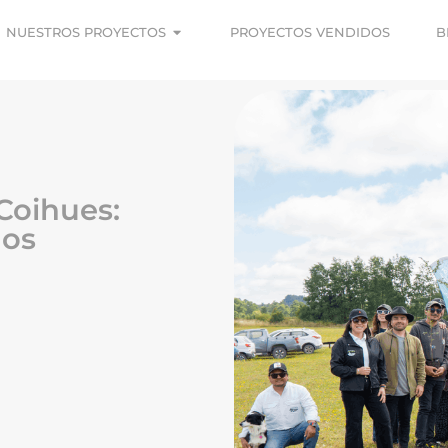
NUESTROS PROYECTOS
PROYECTOS VENDIDOS
B
Coihues:
ños