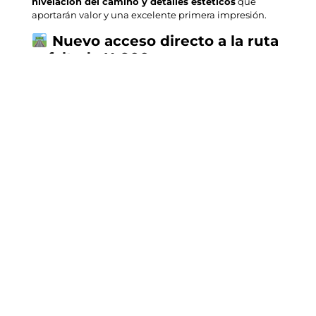
nivelación del camino y detalles estéticos
que
aportarán valor y una excelente primera impresión.
Nuevo acceso directo a la ruta
asfaltada U-900
También estamos habilitando un
acceso directo
desde el proyecto hacia la
ruta U-900
, que está
completamente asfaltada.
Esto significa:
Menor tiempo de traslado
Mayor conectividad
con Purranque y la Ruta 5
Un
plus en la valorización
del terreno
¡Se viene la Etapa 3!
Muy pronto lanzaremos oficialmente la
Etapa 3 de
Raíces de Purranque
.
Una nueva oportunidad de invertir en un entorno
consolidado, con
bonos especiales
y parcelas
destacadas por su ubicación.
¡Atentos a las novedades!